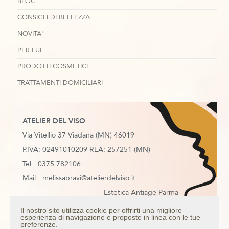
BLOG
CONSIGLI DI BELLEZZA
NOVITA'
PER LUI
PRODOTTI COSMETICI
TRATTAMENTI DOMICILIARI
ATELIER DEL VISO
Via Vitellio 37 Viadana (MN) 46019
P.IVA: 02491010209 REA: 257251 (MN)
Tel:
0375 782106
Mail:
melissabravi@atelierdelviso.it
Estetica Antiage Parma
Estetica Antiage Mantova
Il nostro sito utilizza cookie per offrirti una migliore
esperienza di navigazione e proposte in linea con le tue
Estetica Antiage Colorno
preferenze.