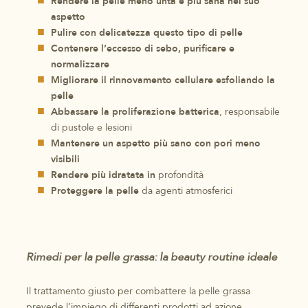
Rendere la pelle meno unta e più sana nel suo
aspetto
Pulire con delicatezza questo tipo di pelle
Contenere l’eccesso di sebo, purificare e
normalizzare
Migliorare il rinnovamento cellulare esfoliando la
pelle
Abbassare la proliferazione batterica
, responsabile
di pustole e lesioni
Mantenere un aspetto più sano con pori meno
visibili
Rendere più idratata in
profondità
Proteggere la pelle
da agenti atmosferici
Rimedi per la pelle grassa: la beauty routine ideale
Il trattamento giusto per combattere la pelle grassa
prevede l’impiego di differenti prodotti ad azione