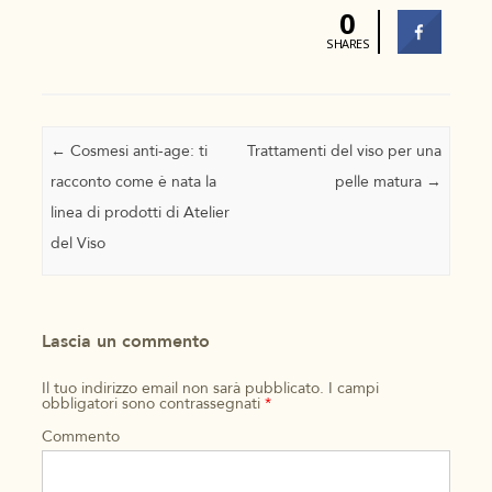
0
SHARES
Navigazione articolo
←
Cosmesi anti-age: ti
Trattamenti del viso per una
racconto come è nata la
pelle matura
→
linea di prodotti di Atelier
del Viso
Lascia un commento
Il tuo indirizzo email non sarà pubblicato.
I campi
obbligatori sono contrassegnati
*
Commento