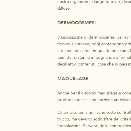
nostro organismo a lungo termine, diven
diffuso.
DERMOCOSMESI
L’associazione di dermocosmesi per acne
tipologia cutanea, oggi contengono princ
è di non abusarne, in quanto non sono f
aziende, si stanno impegnando a formu
degli attivi contenuti, cosa che in passa
MAQUILLAGE
Anche per il discorso maquillage e cope
prodotti specifici con funzione antinfia
Da un lato, teniamo l’acne sotto controllo
trucco, ma devono soddisfare dei criter
formulazione. Servono delle composizioni 