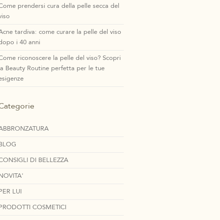
Come prendersi cura della pelle secca del
viso
Acne tardiva: come curare la pelle del viso
dopo i 40 anni
Come riconoscere la pelle del viso? Scopri
la Beauty Routine perfetta per le tue
esigenze
Categorie
ABBRONZATURA
BLOG
CONSIGLI DI BELLEZZA
NOVITA'
PER LUI
PRODOTTI COSMETICI