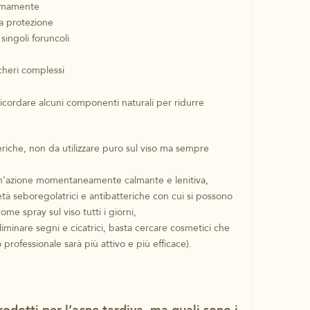
nomamente
a protezione
singoli foruncoli
cheri complessi
ricordare alcuni componenti naturali per ridurre
eriche, non da utilizzare puro sul viso ma sempre
o un’azione momentaneamente calmante e lenitiva,
età seboregolatrici e antibatteriche con cui si possono
come spray sul viso tutti i giorni,
liminare segni e cicatrici, basta cercare cosmetici che
rofessionale sarà più attivo e più efficace).