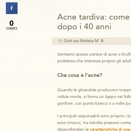
Acne tardiva: come 
0
dopo i 40 anni
SHARES
By
Dott.ssa Melissa M. B.
Sentiamo spesso parlare di acne o brufol
problema che interessa proprio gli adulti 
Che cosa è l’acne?
Quando le ghiandole producono troppo 
cellule morte, si forma un tappo nel foll
gonfiore, con punto bianco o a volte pun
I principali responsabili sono proprio i 
sono innocui, ma talvolta possono contam
(Approfondisci le
caratteristiche di una