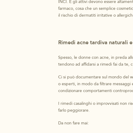
INCI. E gli attivi devono essere altamen
farmaco, cosa che un semplice cosmeti
il rischio di dermatiti irritative o allergich
Rimedi acne tardiva naturali e 
Spesso, le donne con acne, in preda allo
tendono ad affidarsi a rimedi fai da te, c
Ci si può documentare sul mondo del web,
o esperti, in modo da filtrare messaggi 
condizionare comportamenti controprod
I rimedi casalinghi o improvvisati non r
farlo peggiorare.
Da non fare mai: