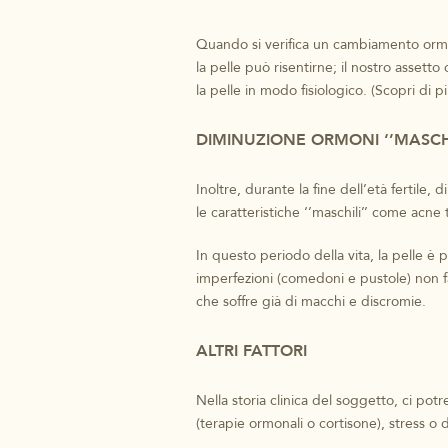
Quando si verifica un cambiamento orm
la pelle può risentirne; il nostro assett
la pelle in modo fisiologico. (Scopri di p
DIMINUZIONE ORMONI ‘’MASCHI
Inoltre, durante la fine dell’età fertile
le caratteristiche ‘’maschili’’ come acne 
In questo periodo della vita, la pelle è p
imperfezioni (comedoni e pustole) non f
che soffre già di macchi e discromie.
ALTRI FATTORI
Nella storia clinica del soggetto, ci pot
(terapie ormonali o cortisone), stress o 