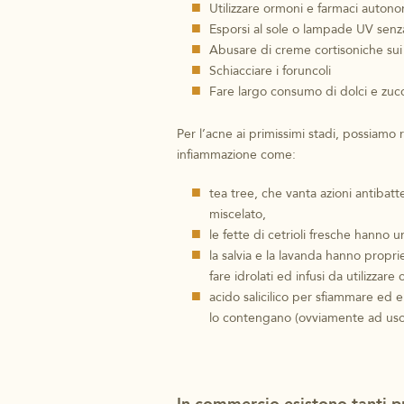
Utilizzare ormoni e farmaci auto
Esporsi al sole o lampade UV senz
Abusare di creme cortisoniche sui 
Schiacciare i foruncoli
Fare largo consumo di dolci e zuc
Per l’acne ai primissimi stadi, possiamo 
infiammazione come:
tea tree, che vanta azioni antibatt
miscelato,
le fette di cetrioli fresche hann
la salvia e la lavanda hanno propri
fare idrolati ed infusi da utilizzare 
acido salicilico per sfiammare ed e
lo contengano (ovviamente ad uso p