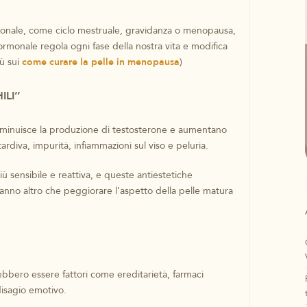
onale, come ciclo mestruale, gravidanza o menopausa,
o ormonale regola ogni fase della nostra vita e modifica
iù sui
come curare la pelle in menopausa
)
LI’’
, diminuisce la produzione di testosterone e aumentano
tardiva, impurità, infiammazioni sul viso e peluria.
iù sensibile e reattiva, e queste antiestetiche
anno altro che peggiorare l’aspetto della pelle matura
rebbero essere fattori come ereditarietà, farmaci
disagio emotivo.