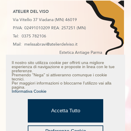
ATELIER DEL VISO
Via Vitellio 37 Viadana (MN) 46019
P.IVA: 02491010209 REA: 257251 (MN)
Tel:
0375 782106
Mail:
melissabravi@atelierdelviso.it
Estetica Antiage Parma
Estetica Antiage Mantova
Il nostro sito utilizza cookie per offrirti una migliore
esperienza di navigazione e proposte in linea con le tue
Estetica Antiage Colorno
preferenze.
Premendo "Nega" si attiveranno comunque i cookie
Estetica Antiage Casalmaggiore
tecnici.
Per maggiori informazioni o bloccarne l'utilizzo vai alla
Trattamento anti age viso
pagina.
Informativa Cookie
Mappa del sito
Informativa Privacy
Credits
Accetta Tutto