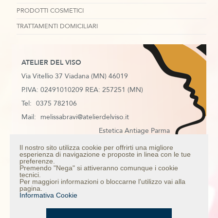
PRODOTTI COSMETICI
TRATTAMENTI DOMICILIARI
ATELIER DEL VISO
Via Vitellio 37 Viadana (MN) 46019
P.IVA: 02491010209 REA: 257251 (MN)
Tel:
0375 782106
Mail:
melissabravi@atelierdelviso.it
Estetica Antiage Parma
Estetica Antiage Mantova
Il nostro sito utilizza cookie per offrirti una migliore
esperienza di navigazione e proposte in linea con le tue
Estetica Antiage Colorno
preferenze.
Premendo "Nega" si attiveranno comunque i cookie
Estetica Antiage Casalmaggiore
tecnici.
Per maggiori informazioni o bloccarne l'utilizzo vai alla
Trattamento anti age viso
pagina.
Informativa Cookie
Mappa del sito
Informativa Privacy