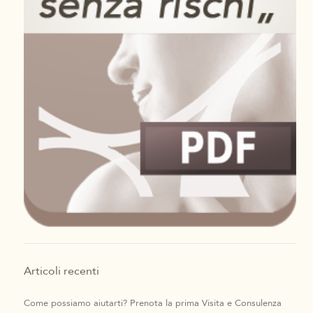
Articoli recenti
Come possiamo aiutarti? Prenota la prima Visita e Consulenza