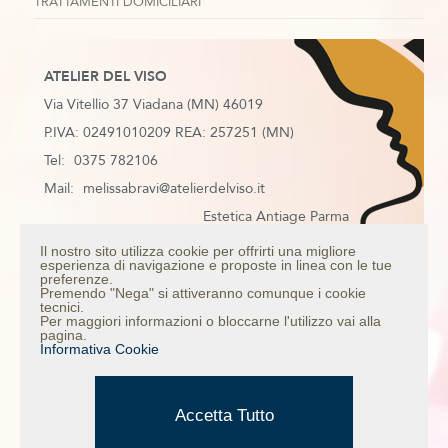
TRATTAMENTI DOMICILIARI
ATELIER DEL VISO
Via Vitellio 37 Viadana (MN) 46019
P.IVA: 02491010209 REA: 257251 (MN)
Tel:
0375 782106
Mail:
melissabravi@atelierdelviso.it
Estetica Antiage Parma
Estetica Antiage Mantova
Il nostro sito utilizza cookie per offrirti una migliore
esperienza di navigazione e proposte in linea con le tue
Estetica Antiage Colorno
preferenze.
Premendo "Nega" si attiveranno comunque i cookie
Estetica Antiage Casalmaggiore
tecnici.
Per maggiori informazioni o bloccarne l'utilizzo vai alla
Trattamento anti age viso
pagina.
Informativa Cookie
Mappa del sito
Informativa Privacy
Credits
Accetta Tutto