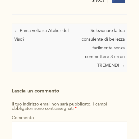
SHARES
Navigazione articolo
←
Prima volta su Atelier del
Selezionare la tua
Viso?
consulente di bellezza
facilmente senza
commettere 3 errori
TREMENDI
→
Lascia un commento
Il tuo indirizzo email non sarà pubblicato.
I campi
obbligatori sono contrassegnati
*
Commento