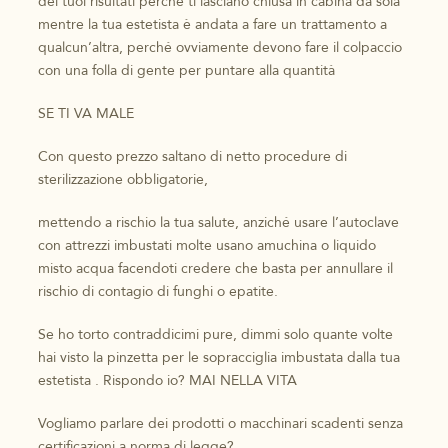
dei tuoi risultati perchè ti lasciano chiusa in cabina da sola
mentre la tua estetista è andata a fare un trattamento a
qualcun’altra, perché ovviamente devono fare il colpaccio
con una folla di gente per puntare alla quantità
SE TI VA MALE
Con questo prezzo saltano di netto procedure di
sterilizzazione obbligatorie,
mettendo a rischio la tua salute, anziché usare l’autoclave
con attrezzi imbustati molte usano amuchina o liquido
misto acqua facendoti credere che basta per annullare il
rischio di contagio di funghi o epatite.
Se ho torto contraddicimi pure, dimmi solo quante volte
hai visto la pinzetta per le sopracciglia imbustata dalla tua
estetista . Rispondo io? MAI NELLA VITA
Vogliamo parlare dei prodotti o macchinari scadenti senza
certificazioni a norma di legge?