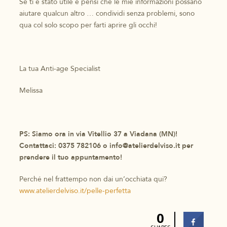
Se ti è stato utile e pensi che le mie informazioni possano
aiutare qualcun altro … condividi senza problemi, sono
qua col solo scopo per farti aprire gli occhi!
La tua Anti-age Specialist
Melissa
PS: Siamo ora in via Vitellio 37 a Viadana (MN)!
Contattaci: 0375 782106 o info@atelierdelviso.it per
prendere il tuo appuntamento!
Perché nel frattempo non dai un’occhiata qui?
www.atelierdelviso.it/pelle-perfetta
0