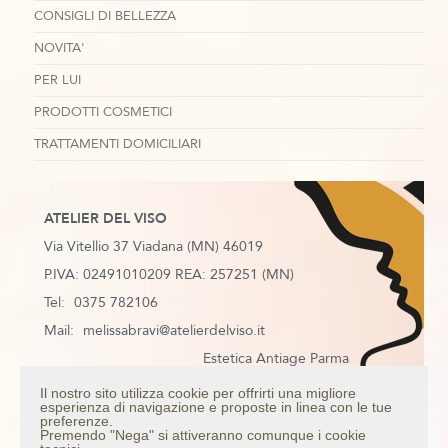
CONSIGLI DI BELLEZZA
NOVITA'
PER LUI
PRODOTTI COSMETICI
TRATTAMENTI DOMICILIARI
ATELIER DEL VISO
Via Vitellio 37 Viadana (MN) 46019
P.IVA: 02491010209 REA: 257251 (MN)
Tel:
0375 782106
Mail:
melissabravi@atelierdelviso.it
Estetica Antiage Parma
Estetica Antiage Mantova
Il nostro sito utilizza cookie per offrirti una migliore
esperienza di navigazione e proposte in linea con le tue
Estetica Antiage Colorno
preferenze.
Premendo "Nega" si attiveranno comunque i cookie
Estetica Antiage Casalmaggiore