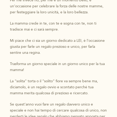
Per me invece no, per me è un momento bello, è
un’occasione per celebrare la forza delle nostre mamme,
per festeggiare la loro unicità, e la loro bellezza.
La mamma crede in te, con te e sogna con te, non ti
tradisce mai e ci sarà sempre.
Mi piace che ci sia un giorno dedicato a LEI, è l’occasione
giusta per farle un regalo prezioso e unico, per farla
sentire una regina.
Trasforma un giorno speciale in un giorno unico per la tua
mamma!
La “solita” torta o il ”solito” fiore va sempre bene ma,
diciamolo, è un regalo ovvio e scontato perché tua
mamma merita qualcosa di prezioso e ricercato.
Se quest’anno vuoi fare un regalo davvero unico e
speciale e non hai tempo di cercare qualcosa di unico, non
perderti le idee regalo che abbiamo pensato apposta per