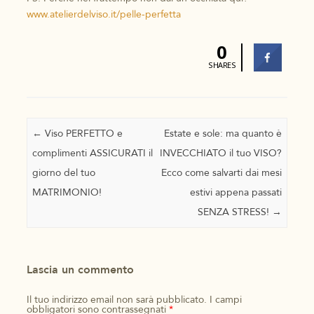
www.atelierdelviso.it/pelle-perfetta
0
SHARES
Navigazione articolo
←
Viso PERFETTO e
Estate e sole: ma quanto è
complimenti ASSICURATI il
INVECCHIATO il tuo VISO?
giorno del tuo
Ecco come salvarti dai mesi
MATRIMONIO!
estivi appena passati
SENZA STRESS!
→
Lascia un commento
Il tuo indirizzo email non sarà pubblicato.
I campi
obbligatori sono contrassegnati
*