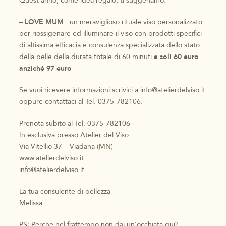
Quest’anno, come idea regalo, ti suggeriamo:
– LOVE MUM
: un meraviglioso rituale viso personalizzato
per riossigenare ed illuminare il viso con prodotti specifici
di altissima efficacia e consulenza specializzata dello stato
della pelle della durata totale di 60 minuti
a soli 60 euro
anziché 97 euro
Se vuoi ricevere informazioni scrivici a info@atelierdelviso.it
oppure contattaci al Tel. 0375-782106.
Prenota subito al Tel. 0375-782106
In esclusiva presso Atelier del Viso
Via Vitellio 37 – Viadana (MN)
www.atelierdelviso.it
info@atelierdelviso.it
La tua consulente di bellezza
Melissa
PS: Perché nel frattempo non dai un’occhiata qui?