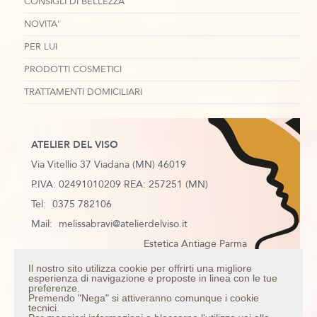
CONSIGLI DI BELLEZZA
NOVITA'
PER LUI
PRODOTTI COSMETICI
TRATTAMENTI DOMICILIARI
ATELIER DEL VISO
Via Vitellio 37 Viadana (MN) 46019
P.IVA: 02491010209 REA: 257251 (MN)
Tel:
0375 782106
Mail:
melissabravi@atelierdelviso.it
Estetica Antiage Parma
Estetica Antiage Mantova
Il nostro sito utilizza cookie per offrirti una migliore
esperienza di navigazione e proposte in linea con le tue
Estetica Antiage Colorno
preferenze.
Premendo "Nega" si attiveranno comunque i cookie
Estetica Antiage Casalmaggiore
tecnici.