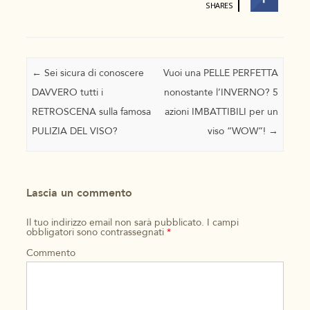
SHARES
Navigazione articolo
←
Sei sicura di conoscere
Vuoi una PELLE PERFETTA
DAVVERO tutti i
nonostante l’INVERNO? 5
RETROSCENA sulla famosa
azioni IMBATTIBILI per un
PULIZIA DEL VISO?
viso “WOW”!
→
Lascia un commento
Il tuo indirizzo email non sarà pubblicato.
I campi
obbligatori sono contrassegnati
*
Commento