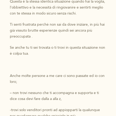
Questa è la stessa identica situazione quando hai la voglia,
l’obbiettivo e la necessità di ringiovanire e sentirti meglio
con te stessa in modo sicuro senza rischi.
Ti senti frustrata perchè non sai da dove iniziare, in più hai
già vissuto brutte esperienze quindi sei ancora più
preoccupata .
Se anche tu ti sei trovata o ti trovi in questa situazione non
è colpa tua.
Anche molte persone a me care ci sono passate ed io con
loro;
– non trovi nessuno che ti accompagna e supporta e ti
dice cosa devi fare dalla a alla z,
-trovi solo venditori pronti ad appiopparti la qualunque
per guadagnare qualche spicciolo in più