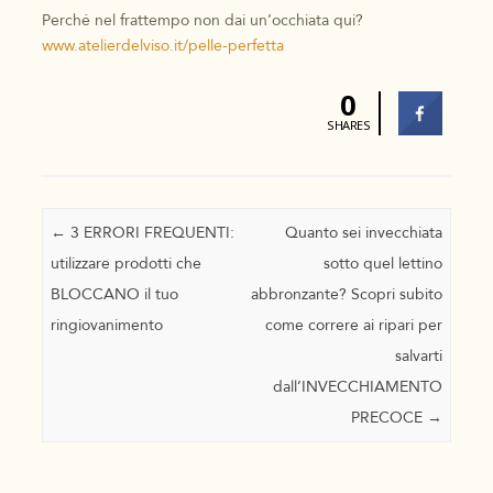
Perché nel frattempo non dai un’occhiata qui?
www.atelierdelviso.it/pelle-perfetta
0
SHARES
Navigazione articolo
←
3 ERRORI FREQUENTI:
Quanto sei invecchiata
utilizzare prodotti che
sotto quel lettino
BLOCCANO il tuo
abbronzante? Scopri subito
ringiovanimento
come correre ai ripari per
salvarti
dall’INVECCHIAMENTO
PRECOCE
→