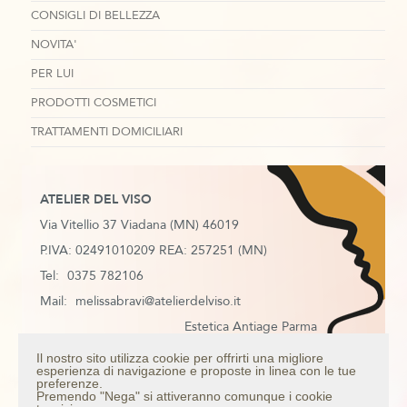
CONSIGLI DI BELLEZZA
NOVITA'
PER LUI
PRODOTTI COSMETICI
TRATTAMENTI DOMICILIARI
ATELIER DEL VISO
Via Vitellio 37 Viadana (MN) 46019
P.IVA: 02491010209 REA: 257251 (MN)
Tel:
0375 782106
Mail:
melissabravi@atelierdelviso.it
Estetica Antiage Parma
Estetica Antiage Mantova
Il nostro sito utilizza cookie per offrirti una migliore
esperienza di navigazione e proposte in linea con le tue
Estetica Antiage Colorno
preferenze.
Premendo "Nega" si attiveranno comunque i cookie
Estetica Antiage Casalmaggiore