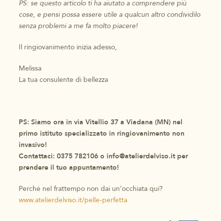
PS: se questo articolo ti ha aiutato a comprendere più
cose, e pensi possa essere utile a qualcun altro condividilo
senza problemi a me fa molto piacere!
Il ringiovanimento inizia adesso,
Melissa
La tua consulente di bellezza
PS: Siamo ora in via Vitellio 37 a Viadana (MN) nel
primo istituto specializzato in ringiovanimento non
invasivo!
Contattaci: 0375 782106 o info@atelierdelviso.it per
prendere il tuo appuntamento!
Perché nel frattempo non dai un’occhiata qui?
www.atelierdelviso.it/pelle-perfetta