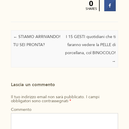
0
SHARES
Navigazione articolo
←
STIAMO ARRIVANDO!
I 15 GESTI quotidiani che ti
TU SEI PRONTA?
faranno vedere la PELLE di
porcellana, col BINOCOLO!
→
Lascia un commento
Il tuo indirizzo email non sarà pubblicato.
I campi
obbligatori sono contrassegnati
*
Commento