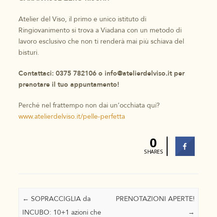
Atelier del Viso, il primo e unico istituto di
Ringiovanimento si trova a Viadana con un metodo di
lavoro esclusivo che non ti renderà mai più schiava del
bisturi.
Contattaci: 0375 782106 o info@atelierdelviso.it per
prenotare il tuo appuntamento!
Perché nel frattempo non dai un’occhiata qui?
www.atelierdelviso.it/pelle-perfetta
0
SHARES
Navigazione articolo
←
SOPRACCIGLIA da
PRENOTAZIONI APERTE!
INCUBO: 10+1 azioni che
→