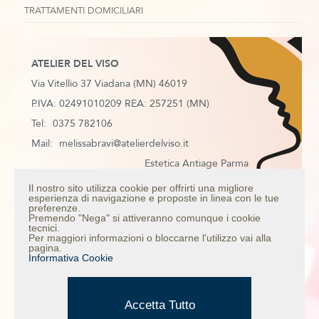
TRATTAMENTI DOMICILIARI
ATELIER DEL VISO
Via Vitellio 37 Viadana (MN) 46019
P.IVA: 02491010209 REA: 257251 (MN)
Tel:
0375 782106
Mail:
melissabravi@atelierdelviso.it
Estetica Antiage Parma
Estetica Antiage Mantova
Il nostro sito utilizza cookie per offrirti una migliore
esperienza di navigazione e proposte in linea con le tue
Estetica Antiage Colorno
preferenze.
Premendo "Nega" si attiveranno comunque i cookie
Estetica Antiage Casalmaggiore
tecnici.
Per maggiori informazioni o bloccarne l'utilizzo vai alla
Trattamento anti age viso
pagina.
Informativa Cookie
Mappa del sito
Informativa Privacy
Credits
Accetta Tutto